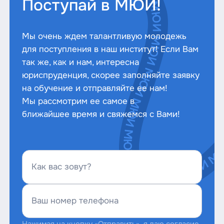
Поступай в МЮИ!
История
32/40
100
государства и
Мы очень ждем талантливую молодежь
права России /
для поступления в наш институт! Если Вам
Информационные
так же, как и нам, интересна
технологии в
юриспруденция, скорее заполняйте заявку
деятельности
юриста
*В качестве вступительного испытания на
на обучение и отправляйте ее нам!
базе профессионального образования по
Мы рассмотрим ее самое в
русскому языку Институт проводит
ближайшее время и свяжемся с Вами!
Русский язык*
36
100
общеобразовательное вступительное
испытание по русскому языку.
Как вас зовут?
Ваш номер телефона