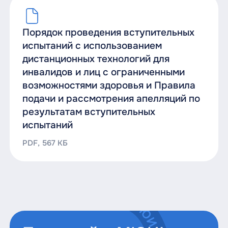
образования), проводимые Институтом
самостоятельно:
Порядок проведения вступительных
испытаний с использованием
дистанционных технологий для
инвалидов и лиц с ограниченными
Дисциплина по
Минимальный
Макс
приоритету
балл
балл
возможностями здоровья и Правила
подачи и рассмотрения апелляций по
результатам вступительных
испытаний
PDF, 567 КБ
Основы права
42
100