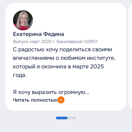
Екатерина Федина
Выпуск март 2025 г. бакалавриат ОЗФО
С радостью хочу поделиться своими
впечатлениями о любимом институте,
который я окончила в марте 2025
года.
Я хочу выразить огромную
благодарность МЮИ за
Читать полностью
профессионализм и заботу о своих
студентах.