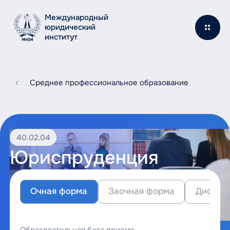
Международный
юридический
институт
Среднее профессиональное образование
40.02.04
Юриспруденция
Очная форма
Заочная форма
Дистан
Образовательная база приема