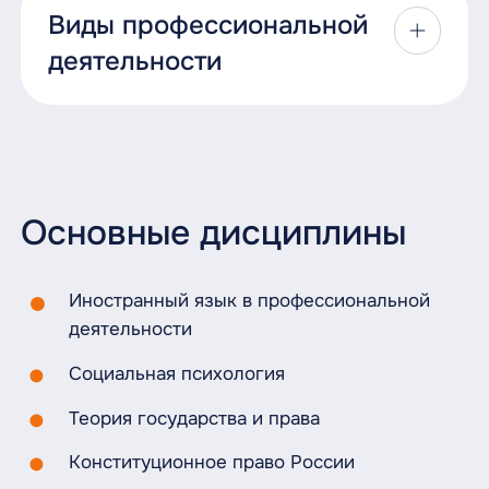
Виды профессиональной
- Экспертиза документов для организаций
и физических лиц
деятельности
- Нормативно-правовые акты,
Правоприменительная деятельность;
правоприменительная практика по
вопросам расследования и
Правоохранительная деятельность;
предупреждения преступлений и иных
правонарушений
Основные дисциплины
Правовое обеспечение деятельности
организаций и оказание юридической
помощи физическим лицам и их
Иностранный язык в профессиональной
объединениям.
деятельности
Социальная психология
Теория государства и права
Конституционное право России